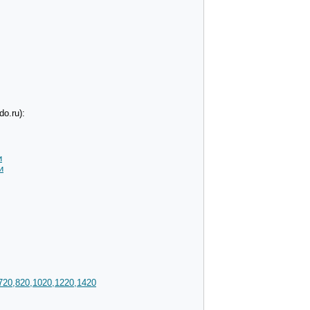
o.ru):
и
и
720,820,1020,1220,1420