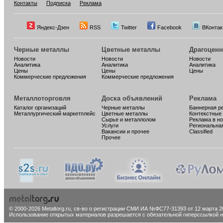
Контакты
Подписка
Реклама
Яндекс-Дзен
RSS
Twitter
Facebook
ВКонтак
Черные металлы
Цветные металлы
Драгоцен
Новости
Новости
Новости
Аналитика
Аналитика
Аналитика
Цены
Цены
Цены
Коммерческие предложения
Коммерческие предложения
Металлоторговля
Доска объявлений
Реклама
Каталог организаций
Черные металлы
Баннерная р
Металлургический маркетплейс
Цветные металлы
Контекстные
Сырье и металлолом
Реклама в н
Услуги
Региональна
Вакансии и прочее
Classified
Прочее
© 2000-2026 Metaltorg.ru,
св-во о регистрации СМИ ИА №ФС77-31393 от 12 марта 20
Использование открытых материалов разрешается с обязательной гиперссылкой на 