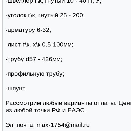
-швеллер г\к, гнутый 10 - 40 П, У;
-уголок г\к, гнутый 25 - 200;
-арматуру 6-32;
-лист г\к, х\к 0.5-100мм;
-трубу d57 - 426мм;
-профильную трубу;
-шпунт.
Рассмотрим любые варианты оплаты. Цен
из любой точки РФ и ЕАЭС.
Эл. почта: max-1754@mail.ru