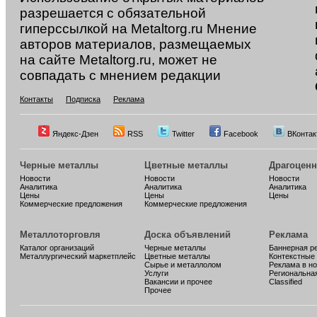
разрешается с обязательной
гиперссылкой на Metaltorg.ru Мнение
авторов материалов, размещаемых
на сайте Metaltorg.ru, может не
совпадать с мнением редакции
Контакты
Подписка
Реклама
Яндекс-Дзен
RSS
Twitter
Facebook
ВКонтак
Черные металлы
Цветные металлы
Драгоцен
Новости
Новости
Новости
Аналитика
Аналитика
Аналитика
Цены
Цены
Цены
Коммерческие предложения
Коммерческие предложения
Металлоторговля
Доска объявлений
Реклама
Каталог организаций
Черные металлы
Баннерная р
Металлургический маркетплейс
Цветные металлы
Контекстные
Сырье и металлолом
Реклама в н
Услуги
Региональна
Вакансии и прочее
Classified
Прочее