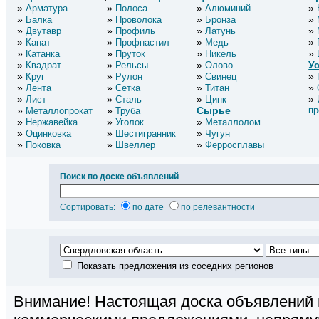
Арматура
Полоса
Алюминий
Балка
Проволока
Бронза
Двутавр
Профиль
Латунь
Канат
Профнастил
Медь
Катанка
Пруток
Никель
У
Квадрат
Рельсы
Олово
Круг
Рулон
Свинец
Лента
Сетка
Титан
Лист
Сталь
Цинк
Сырье
пр
Металлопрокат
Труба
Нержавейка
Уголок
Металлолом
Оцинковка
Шестигранник
Чугун
Поковка
Швеллер
Ферросплавы
Поиск по доске объявлений
Сортировать:
по дате
по релевантности
Показать предложения из соседних регионов
Внимание! Настоящая доска объявлений 