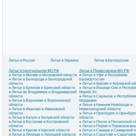
Литье в России
Литье в Украине
Литье в Белоруссии
Литье в Литве
Литье в Азербайджане
Литье
Литье в Латвии
Литье в Армении
Литье
Литье в Центральном ФО РФ
Литье в Приволжском ФО РФ
Литье в Эстонии
Литье в Греции
Литье
Литье в Москве и Московской области
Литье в Уфе и Республике
Литье в Молдавии
Литье в Грузии
Литье
Литье в Белгороде и Белгородской
Башкортостан
области
Литье в Кирове и Кировской о
Литье в Брянске и Брянской области
Литье в Йошкар-Оле и Респуб
Литье во Владимире и Владимирской
Марий Эл
области
Литье в Саранске и Республик
Литье в Воронеже и Воронежской
Мордовия
области
Литье в Нижнем Новгороде и
Литье в Иваново и Ивановской
Нижегородской области
области
Литье в Оренбурге и Оренбург
Литье в Калуге и Калужской области
области
Литье в Костроме и Костромской
Литье в Пензе и Пензенской о
области
Литье в Перми и Пермском кра
Литье в Курске и Курской области
Литье в Самаре и Самарской 
Литье в Липецке и Липецкой области
Литье в Саратове и Саратовск