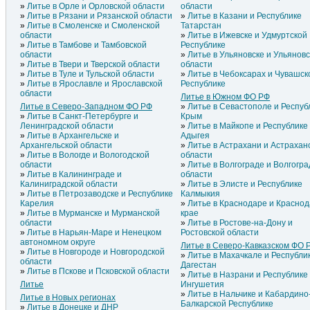
Литье в Орле и Орловской области
области
Литье в Рязани и Рязанской области
Литье в Казани и Республике
Литье в Смоленске и Смоленской
Татарстан
области
Литье в Ижевске и Удмуртской
Литье в Тамбове и Тамбовской
Республике
области
Литье в Ульяновске и Ульянов
Литье в Твери и Тверской области
области
Литье в Туле и Тульской области
Литье в Чебоксарах и Чувашск
Литье в Ярославле и Ярославской
Республике
области
Литье в Южном ФО РФ
Литье в Северо-Западном ФО РФ
Литье в Севастополе и Респуб
Литье в Санкт-Петербурге и
Крым
Ленинградской области
Литье в Майкопе и Республике
Литье в Архангельске и
Адыгея
Архангельской области
Литье в Астрахани и Астрахан
Литье в Вологде и Вологодской
области
области
Литье в Волгограде и Волгогра
Литье в Калининграде и
области
Калиниградской области
Литье в Элисте и Республике
Литье в Петрозаводске и Республике
Калмыкия
Карелия
Литье в Краснодаре и Красно
Литье в Мурманске и Мурманской
крае
области
Литье в Ростове-на-Дону и
Литье в Нарьян-Маре и Ненецком
Ростовской области
автономном округе
Литье в Северо-Кавказском ФО 
Литье в Новгороде и Новгородской
Литье в Махачкале и Республи
области
Дагестан
Литье в Пскове и Псковской области
Литье в Назрани и Республике
Литье
Ингушетия
Литье в Нальчике и Кабардино
Литье в Новых регионах
Балкарской Республике
Литье в Донецке и ДНР