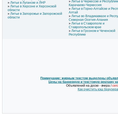
Литье в Черкесске и Республик
Литье в Луганске и ЛНР
Карачаево-Черкессия
Литье в Херсоне и Херсонской
Литье в Горно-Алтайске и Рес
области
Алтай
Литье в Запорожье и Запорожской
Литье во Владикавказе и Респ
области
Северная Осетия-Алания
Литье в Ставрополе и
Ставропольском крае
Литье в Грозном и Чеченской
Республике
Примечание: жирным текстом выделены объявле
Цены на баннерную и текстовую рекламу н
Объявлений на доске - вчера /
сег
Как очистить кэш браузер