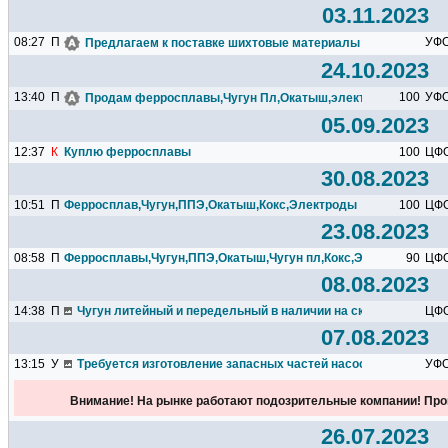
03.11.2023
08:27
П
УФ
Предлагаем к поставке шихтовые материалы для вашего...
24.10.2023
13:40
П
100
УФ
Продам ферросплавы,Чугун Пл,Окатыш,электроды,Кокс
05.09.2023
12:37
К
Куплю ферросплавы
100
ЦФ
30.08.2023
10:51
П
Ферросплав,Чугун,ППЭ,Окатыш,Кокс,Электроды
100
ЦФ
23.08.2023
08:58
П
Ферросплавы,Чугун,ППЭ,Окатыш,Чугун пл,Кокс,Электроды...
90
ЦФ
08.08.2023
14:38
П
Чугун литейный и передельный в наличии на складе в г. Тула и
ЦФ
07.08.2023
13:15
У
Требуется изготовление запасных частей насосного оборудо
УФ
Внимание! На рынке работают подозрительные компании! Про
26.07.2023