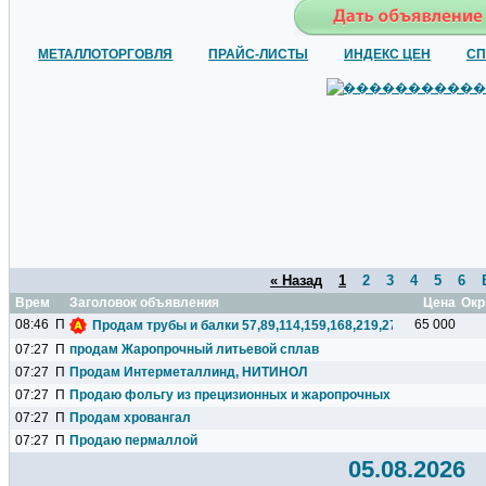
МЕТАЛЛОТОРГОВЛЯ
ПРАЙС-ЛИСТЫ
ИНДЕКС ЦЕН
СП
« Назад
1
2
3
4
5
6
Время
Заголовок объявления
Цена
Окр
08:46
П
65 000
Продам трубы и балки 57,89,114,159,168,219,273,325,377,426.
07:27
П
продам Жаропрочный литьевой сплав
07:27
П
Продам Интерметаллинд, НИТИНОЛ
07:27
П
Продаю фольгу из прецизионных и жаропрочных сплавов
07:27
П
Продам хровангал
07:27
П
Продаю пермаллой
05.08.2026