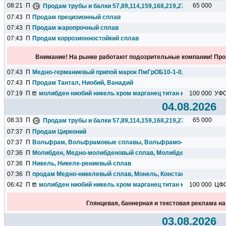
08:21
П
65 000
Продам трубы и балки 57,89,114,159,168,219,273,325,377,426.
07:43
П
Продам прецизионный сплав
07:43
П
Продам жаропрочный сплав
07:43
П
Продам коррозионностойкий сплав
Внимание! На рынке работают подозрительные компании! Про
07:43
П
Медно-германиевый припой марок ПмГрОБ10-1-0,1; ПмГрН10-1,
07:43
П
Продам Тантал, Ниобий, Ванадий
07:19
П
молибден ниобий никель хром марганец титан кремний чугун ц
100 000
УФ
04.08.2026
08:33
П
65 000
Продам трубы и балки 57,89,114,159,168,219,273,325,377,426.
07:37
П
Продам Цирконий
07:37
П
Вольфрам, Вольфрамовые сплавы, Вольфрамо-рениевые спла
07:36
П
Молибден, Медно-молибденовый сплав, Молибдено-рениевый 
07:36
П
Никель, Никеле-рениевый сплав
07:36
П
продам Медно-никелевый сплав, Монель, Константан.
06:42
П
молибден ниобий никель хром марганец титан кремний чугун ц
100 000
ЦФ
Глянцевая, баннерная и текстовая реклама н
03.08.2026