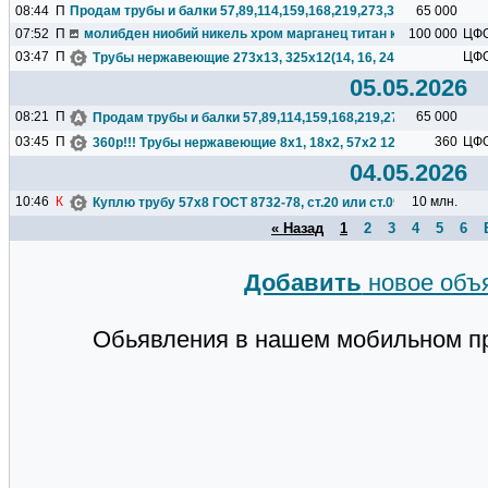
08:44
П
Продам трубы и балки 57,89,114,159,168,219,273,325,377,426...
65 000
07:52
П
молибден ниобий никель хром марганец титан кремний чугун ц
100 000
ЦФ
03:47
П
ЦФ
Трубы нержавеющие 273х13, 325х12(14, 16, 24), 426х12, 630х1
05.05.2026
08:21
П
65 000
Продам трубы и балки 57,89,114,159,168,219,273,325,377,426.
03:45
П
360
ЦФ
360р!!! Трубы нержавеющие 8х1, 18х2, 57х2 12Х18Н10Т.
04.05.2026
10:46
К
10 млн.
Куплю трубу 57х8 ГОСТ 8732-78, ст.20 или ст.09г2с, 6тн...
« Назад
1
2
3
4
5
6
Добавить
новое объ
Обьявления в нашем мобильном п