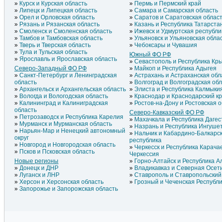
Курск и Курская область
Пермь и Пермский край
Липецк и Липецкая область
Самара и Самарская область
Орел и Орловская область
Саратов и Саратовская облас
Рязань и Рязанская область
Казань и Республика Татарста
Смоленск и Смоленская область
Ижевск и Удмуртская республи
Тамбов и Тамбовская область
Ульяновск и Ульяновская обла
Тверь и Тверская область
Чебоксары и Чувашия
Тула и Тульская область
Южный ФО РФ
Ярославль и Ярославская область
Севастополь и Республика Кр
Северо-Западный ФО РФ
Майкоп и Республика Адыгея
Санкт-Петербург и Ленинградская
Астрахань и Астраханская обл
область
Волгоград и Волгоградская об
Архангельск и Архангельская область
Элиста и Республика Калмыки
Вологда и Вологодская область
Краснодар и Краснодарский к
Калининград и Калиниградская
Ростов-на-Дону и Ростовская 
область
Северо-Кавказский ФО РФ
Петрозаводск и Республика Карелия
Махачкала и Республика Дагес
Мурманск и Мурманская область
Назрань и Республика Ингуше
Нарьян-Мар и Ненецкий автономный
Нальчик и Кабардино-Балкарс
округ
республика
Новгород и Новгородская область
Черкесск и Республика Карача
Псков и Псковская область
Черкессия
Новые регионы
Горно-Алтайск и Республика А
Донецк и ДНР
Владикавказ и Северная Осет
Луганск и ЛНР
Ставрополь и Ставропольский
Херсон и Херсонская область
Грозный и Чеченская Республ
Запорожье и Запорожская область