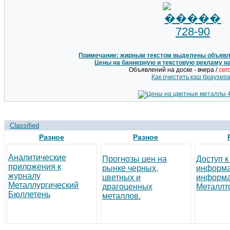
Примечание: жирным текстом выделены объявле
Цены на баннерную и текстовую рекламу н
Объявлений на доске - вчера /
сег
Как очистить кэш браузер
Classified
Разное
Разное
Аналитические
Прогнозы цен на
Доступ к
приложения к
рынке черных,
информ
журналу
цветных и
информа
Металлургический
драгоценных
Металлто
Бюллетень
металлов.