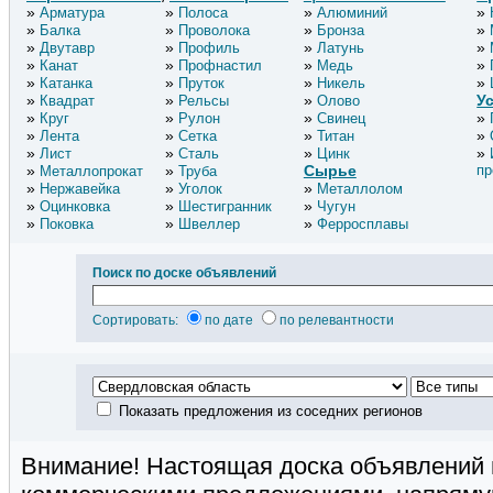
Арматура
Полоса
Алюминий
Балка
Проволока
Бронза
Двутавр
Профиль
Латунь
Канат
Профнастил
Медь
Катанка
Пруток
Никель
У
Квадрат
Рельсы
Олово
Круг
Рулон
Свинец
Лента
Сетка
Титан
Лист
Сталь
Цинк
Сырье
пр
Металлопрокат
Труба
Нержавейка
Уголок
Металлолом
Оцинковка
Шестигранник
Чугун
Поковка
Швеллер
Ферросплавы
Поиск по доске объявлений
Сортировать:
по дате
по релевантности
Показать предложения из соседних регионов
Внимание! Настоящая доска объявлений 