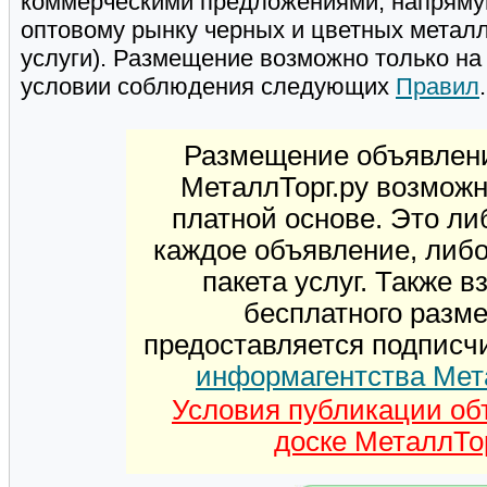
коммерческими предложениями, напряму
оптовому рынку черных и цветных метал
услуги). Размещение возможно только н
условии соблюдения следующих
Правил
.
Размещение объявлени
МеталлТорг.ру возможн
платной основе. Это ли
каждое объявление, либ
пакета услуг. Также 
бесплатного разм
предоставляется подписч
информагентства Мет
Условия публикации об
доске МеталлТор