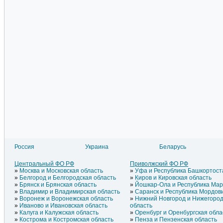
Россия
Украина
Беларусь
Литва
Азербайджан
Латвия
Армения
Центральный ФО РФ
Приволжский ФО РФ
Эстония
Греция
Москва и Московская область
Уфа и Республика Башкортост
Молдавия
Грузия
Белгород и Белгородская область
Киров и Кировская область
Брянск и Брянская область
Йошкар-Ола и Республика Ма
Владимир и Владимирская область
Саранск и Республика Мордов
Воронеж и Воронежская область
Нижний Новгород и Нижегород
Иваново и Ивановская область
область
Калуга и Калужская область
Оренбург и Оренбургская обла
Кострома и Костромская область
Пенза и Пензенская область