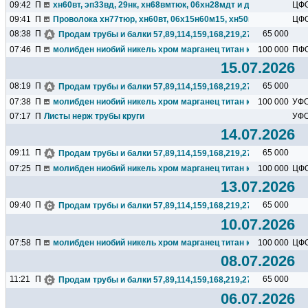
09:42
П
хн60вт, эп33вд, 29нк, хн68вмтюк, 06хн28мдт и др. из наличия!
ЦФ
09:41
П
Проволока хн77тюр, хн60вт, 06х15н60м15, хн50вмтюб, 36нхтю.
ЦФ
08:38
П
65 000
Продам трубы и балки 57,89,114,159,168,219,273,325,377,426.
07:46
П
молибден ниобий никель хром марганец титан кремний чугун ц
100 000
ПФ
15.07.2026
08:19
П
65 000
Продам трубы и балки 57,89,114,159,168,219,273,325,377,426.
07:38
П
молибден ниобий никель хром марганец титан кремний чугун ц
100 000
УФ
07:17
П
Листы нерж трубы круги
УФ
14.07.2026
09:11
П
65 000
Продам трубы и балки 57,89,114,159,168,219,273,325,377,426.
07:25
П
молибден ниобий никель хром марганец титан кремний чугун ц
100 000
ЦФ
13.07.2026
09:40
П
65 000
Продам трубы и балки 57,89,114,159,168,219,273,325,377,426.
10.07.2026
07:58
П
молибден ниобий никель хром марганец титан кремний чугун ц
100 000
ЦФ
08.07.2026
11:21
П
65 000
Продам трубы и балки 57,89,114,159,168,219,273,325,377,426.
06.07.2026