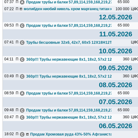
07:37
П
65 000
Продам трубы и балки 57,89,114,159,168,219,273,325,377,426.
07:22
П
молибден ниобий никель хром марганец титан кремний чугун ц
100 000
ЦФ
12.05.2026
09:53
П
65 000
Продам трубы и балки 57,89,114,159,168,219,273,325,377,426.
11.05.2026
07:41
П
ЦФ
Трубы бесшовные 32х6, 42х7, 60х5 12Х18Н12Т.
10.05.2026
04:11
П
360
ЦФ
360р!!! Трубы нержавеющие 8х1, 18х2, 57х2 12Х18Н10Т.
09.05.2026
03:49
П
360
ЦФ
360р!!! Трубы нержавеющие 8х1, 18х2, 57х2 12Х18Н10Т.
08.05.2026
08:59
П
65 000
Продам трубы и балки 57,89,114,159,168,219,273,325,377,426.
07.05.2026
09:48
П
65 000
Продам трубы и балки 57,89,114,159,168,219,273,325,377,426.
03:47
П
360
ЦФ
360р!!! Трубы нержавеющие 8х1, 18х2, 57х2 12Х18Н10Т.
06.05.2026
18:02
П
Продам Хромовая руда 43%-50% Афганистан), 10 000 т/мес