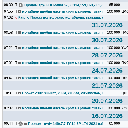
08:30
П
65 000
Продам трубы и балки 57,89,114,159,168,219,273,325,377,426.
07:55
П
молибден ниобий никель хром марганец титан кремний чугун ц
100 000
ЦФ
07:02
К
Куплю Прокат вольфрама, молибдена, ванадия, ниобия, тантала
31.07.2026
08:58
П
молибден ниобий никель хром марганец титан кремний чугун ц
100 000
ПФ
30.07.2026
07:21
П
молибден ниобий никель хром марганец титан кремний чугун ц
100 000
УФ
28.07.2026
07:01
П
молибден ниобий никель хром марганец титан кремний чугун ц
100 000
ПФ
24.07.2026
09:47
П
молибден ниобий никель хром марганец титан кремний чугун ц
100 000
ПФ
21.07.2026
10:31
П
Прокат 29нк, хн60вт, 79нм, хн35вт, хн50вмтюб, 06хн28мдт и др.
ЦФ
20.07.2026
07:07
П
молибден ниобий никель хром марганец титан кремний чугун ц
100 000
УФ
16.07.2026
09:44
П
65 000
Продам трубу 146х7,7 ТУ 14-3Р-174-2021 (обсадная), 23тн,N